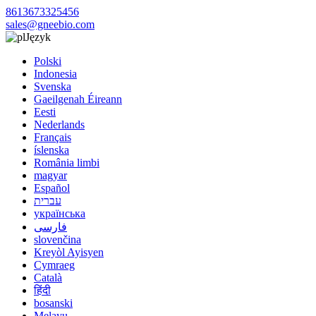
8613673325456
sales@gneebio.com
Język
Polski
Indonesia
Svenska
Gaeilgenah Éireann
Eesti
Nederlands
Français
íslenska
România limbi
magyar
Español
עברית
українська
فارسی
slovenčina
Kreyòl Ayisyen
Cymraeg
Català
हिंदी
bosanski
Melayu