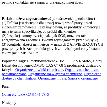
pewno skontaktuj się z nami w przypadku innej ilości.
P: Jak możesz zagwarantować jakość swoich produktów?
(1) Próbka jest dostępna dla naszej nowej współpracy przed
złożeniem zamówienia. Jesteśmy pewni, że produkty komercyjne
mają tę samą specyfikację, co próbki dla klientów.
(2) Inspekcja strony trzeciej, taka jak SGS, może zostać
zorganizowana zgodnie z Twoimi wymaganiami przed wysyłką.
(3) Kontrola jakości na miejscu-w naszych ZATWIERDZONYCH
powiązanych bazach produkcyjnych z niezbędnymi certyfikatami,
takimi jak GMP, ISO itp.
Popularne Tagi: Dimetylosulfotlenek/DMSO CAS 67-68-5, Chiny
Dimetylosulfotlenek/DMSO CAS 67-68-5 producenci, dostawcy,
fabryka,
Organiczne powłoki chemiczne
,
Organiczne chemiczne
pentatriacontane
,
Organiczne rozwiązania chemiczne
,
Organiczne
dostawcy chemikaliów
,
Organiczne nitryle
,
Siarczki organiczne
Para
Octan etylu/EA CAS 141-78-6
Następny