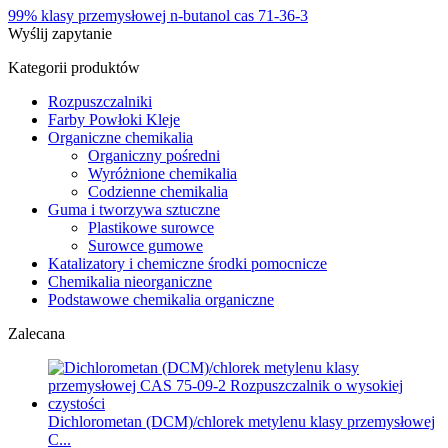
99% klasy przemysłowej n-butanol cas 71-36-3
Wyślij zapytanie
Kategorii produktów
Rozpuszczalniki
Farby Powłoki Kleje
Organiczne chemikalia
Organiczny pośredni
Wyróżnione chemikalia
Codzienne chemikalia
Guma i tworzywa sztuczne
Plastikowe surowce
Surowce gumowe
Katalizatory i chemiczne środki pomocnicze
Chemikalia nieorganiczne
Podstawowe chemikalia organiczne
Zalecana
Dichlorometan (DCM)/chlorek metylenu klasy przemysłowej
C...