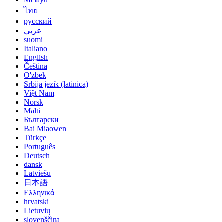
ไทย
русский
عربي
suomi
Italiano
English
Čeština
O'zbek
Srbija jezik (latinica)
Việt Nam
Norsk
Malti
Български
Bai Miaowen
Türkçe
Português
Deutsch
dansk
Latviešu
日本語
Ελληνικά
hrvatski
Lietuvių
slovenščina