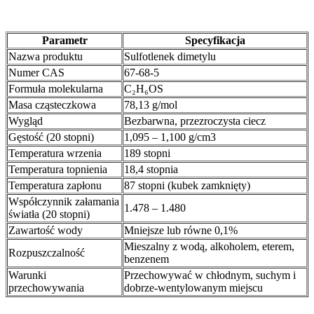
Parametr
Specyfikacja
Nazwa produktu
Sulfotlenek dimetylu
Numer CAS
67-68-5
Formuła molekularna
C₂H₆OS
Masa cząsteczkowa
78,13 g/mol
Wygląd
Bezbarwna, przezroczysta ciecz
Gęstość (20 stopni)
1,095 – 1,100 g/cm3
Temperatura wrzenia
189 stopni
Temperatura topnienia
18,4 stopnia
Temperatura zapłonu
87 stopni (kubek zamknięty)
Współczynnik załamania
1.478 – 1.480
światła (20 stopni)
Zawartość wody
Mniejsze lub równe 0,1%
Mieszalny z wodą, alkoholem, eterem,
Rozpuszczalność
benzenem
Warunki
Przechowywać w chłodnym, suchym i
przechowywania
dobrze-wentylowanym miejscu