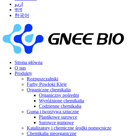
اردو
বাংলা
한국어
Strona główna
O nas
Produkty
Rozpuszczalniki
Farby Powłoki Kleje
Organiczne chemikalia
Organiczny pośredni
Wyróżnione chemikalia
Codzienne chemikalia
Guma i tworzywa sztuczne
Plastikowe surowce
Surowce gumowe
Katalizatory i chemiczne środki pomocnicze
Chemikalia nieorganiczne