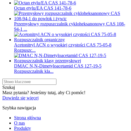
Octan etylu/EA CAS 141-78-6
Przemysłowy rozpuszczalnik cykloheksanonowy CAS 108-
94-1 ...
Acetonitryl ACN o wysokiej czystości CAS 75-05-8
Rozpuszc...
DMAC N,N-Dimetyloacetamid CAS 127-19-5
Rozpuszczalnik kla...
Szukaj
Masz pytania? Jesteśmy tutaj, aby Ci pomóc!
Dowiedz się więcej
Szybka nawigacja
Strona główna
O nas
Produkty